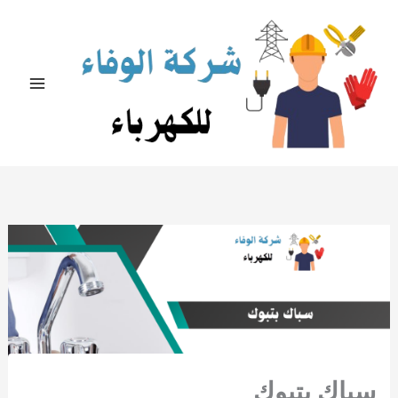
خطي
لى
لمحتوى
سباك بتبوك