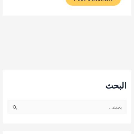
البحث
ا
ل
ب
ح