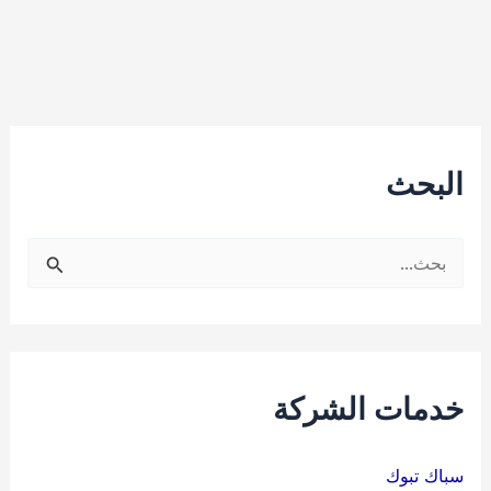
البحث
ا
ل
ب
ح
ث
خدمات الشركة
ع
ن
سباك تبوك