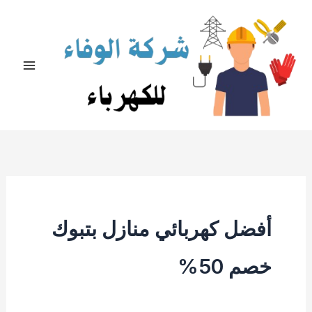
خطي
لى
لمحتوى
أفضل كهربائي منازل بتبوك
خصم 50%